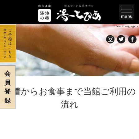
menu
Select Language
▼
会
員
到着からお食事まで当館ご利用の
登
録
流れ