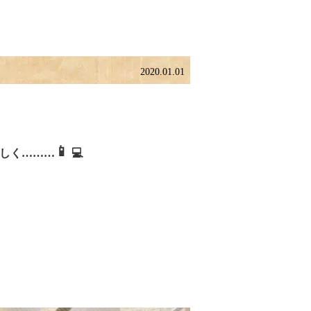
2020.01.01
📱
しく
………
💻