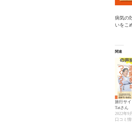
病気の
いをこ
関連
旅行サ
Tatさん
2022年9
口コミ情