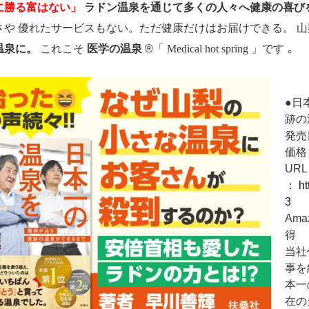
に勝る富はない」
ラドン温泉を通じて多くの人々へ健康の喜び
さや
優れたサービスもない。ただ健康だけはお届けできる。 
。
温泉に。
これこそ
医学の温泉
®
「
Medical hot spring
」です
●日
跡の
発売
価格 
UR
：
h
3
Am
得
当社
事を
本一
在の