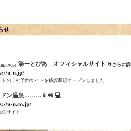
らせ
湯ーとぴあ オフィシャルサイト
🔰
さらに詳
温泉ホテル）
s://u-u.jp/
イトの自社予約サイトを移設新規オープンしました
ラドン温泉
………📱📲 💻
s://u-u.co.jp/
心のサイト