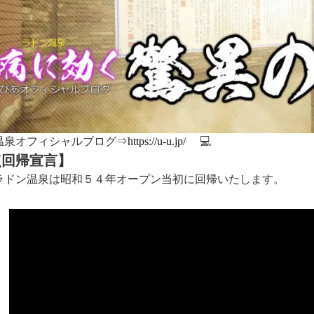
温泉オフィシャルブログ⇒
https://u-u.jp/
💻
点回帰宣言】
ラドン温泉は昭和５４年オープン当初に回帰いたします。