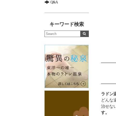
Q&A
キーワード検索
ラドン
どんな
治せな
す。