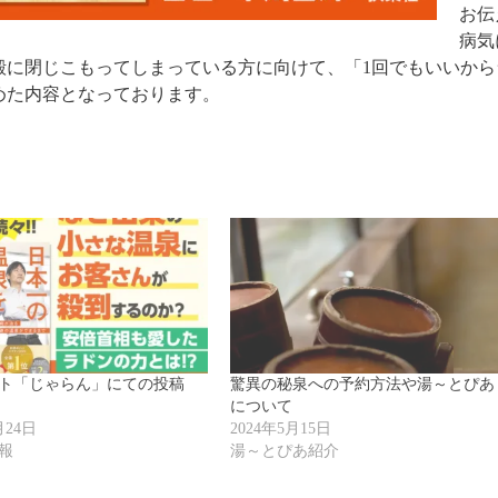
お伝
病気
殻に閉じこもってしまっている方に向けて、「1回でもいいか
めた内容となっております。
イト「じゃらん」にての投稿
驚異の秘泉への予約方法や湯～とぴあ
について
月24日
2024年5月15日
報
湯～とぴあ紹介