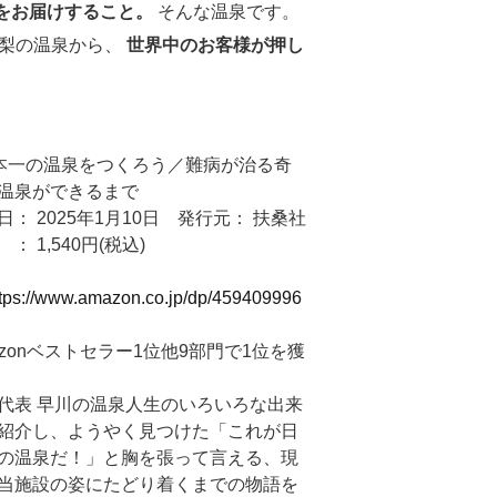
をお届けすること。
そんな温泉です。
山梨の温泉から、
世界中のお客様が押し
本一の温泉をつくろう／難病が治る奇
温泉ができるまで
日： 2025年1月10日
発行元： 扶桑社
： 1,540円(税込)
L
ttps://www.amazon.co.jp/dp/459409996
azonベストセラー1位他9部門で1位を獲
代表 早川の温泉人生のいろいろな出来
紹介し、ようやく見つけた「これが日
の温泉だ！」と胸を張って言える、現
当施設の姿にたどり着くまでの物語を