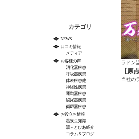
カテゴリ
NEWS
口コミ情報
メディア
お客様の声
ラドン
消化器疾患
【原
呼吸器疾患
当社の
体表疾患他
神経性疾患
運動器疾患
泌尿器疾患
循環器疾患
お役立ち情報
温泉豆知識
湯～とぴあ紹介
コラム＆ブログ