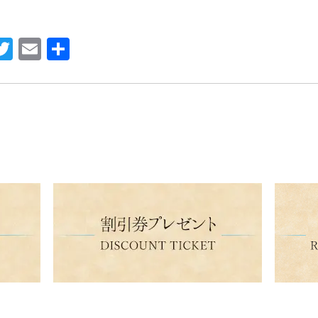
a
T
E
共
e
wi
m
有
o
tte
ail
k
r