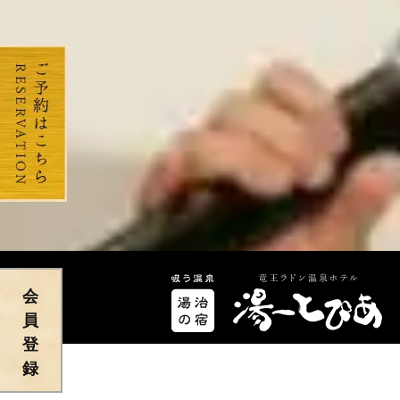
会
員
登
録