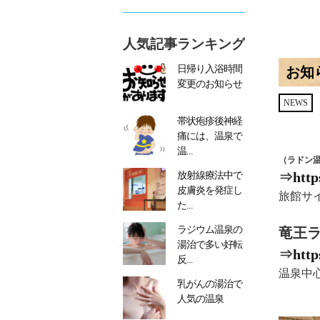
人気記事ランキング
日帰り入浴時間
お知
変更のお知らせ
NEWS
帯状疱疹後神経
痛には、温泉で
温...
（ラドン
⇒
http
放射線療法中で
皮膚炎を発症し
旅館サ
た...
ラジウム温泉の
竜王
湯治で多い好転
⇒
http
反...
温泉中
乳がんの湯治で
人気の温泉