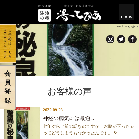
menu
Select Language
▼
会
員
お客様の声
登
録
2022.09.28.
神経の病気には最適...
七年ぐらい前の話なのですが、お腹が下っちゃ
ってどうしようもなかったんです。 &...