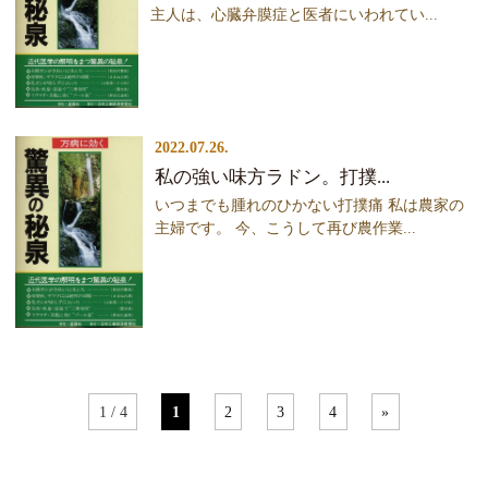
主人は、心臓弁膜症と医者にいわれてい...
2022.07.26.
私の強い味方ラドン。打撲...
いつまでも腫れのひかない打撲痛 私は農家の
主婦です。 今、こうして再び農作業...
1 / 4
1
2
3
4
»