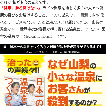
それが
私ども心の支えです。
「健康に勝る富はない」
ラドン温泉を通じて多くの人々へ健
康の喜びをお届けすること。
そんな温泉です。目新しさや
優
れたサービスもない。ただ健康だけはお届けできる。 山梨の
温泉から、
世界中のお客様が押し寄せる温泉に。
これこそ
医
。
学の温泉
®
「
Medical hot spring
」です
📖【
日本一の温泉をつくろう／難病が治る奇跡温泉ができるまで】
Amazonベストセラー1位ほか9部門1位獲得