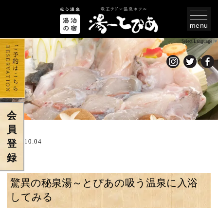
menu
Select Language
▼
会
員
2024.10.04
登
録
驚異の秘泉湯～とぴあの吸う温泉に入浴
してみる