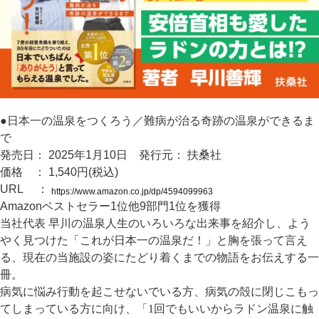
●日本一の温泉をつくろう／難病が治る奇跡の温泉ができるま
で
発売日： 2025年1月10日
発行元： 扶桑社
価格 ： 1,540円(税込)
URL ：
https://www.amazon.co.jp/dp/4594099963
Amazonベストセラー1位他9部門1位を獲得
当社代表 早川の温泉人生のいろいろな出来事を紹介し、よう
やく見つけた「これが日本一の温泉だ！」と胸を張って言え
る、現在の当施設の姿にたどり着くまでの物語をお伝えする一
冊。
病気に悩み行動を起こせないでいる方、病気の殻に閉じこもっ
てしまっている方に向け、「1回でもいいからラドン温泉に触