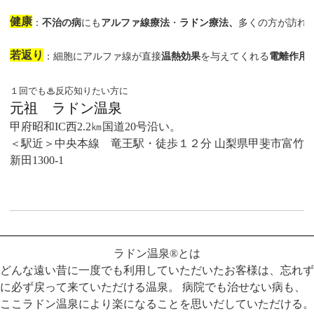
健康
：
不治の病
にも
アルファ線療法
・
ラドン療法、
多くの方が訪れ
若返り
：細胞にアルファ線が直接
温熱効果
を与えてくれる
電離作用！
１回でも♨反応知りたい方に
元祖 ラドン温泉
甲府昭和IC西2.2㎞国道20号沿い。
＜駅近＞中央本線 竜王駅・徒歩１２分
山梨県甲斐市富竹
新田1300-1
ラドン温泉®とは
どんな遠い昔に一度でも利用していただいたお客様は、忘れず
に必ず戻って来ていただける温泉。 病院でも治せない病も、
ここラドン温泉により楽になることを思いだしていただける。