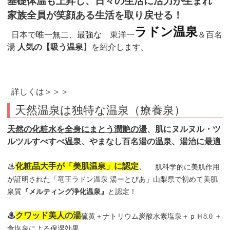
基礎体温も上昇し、日々の生活に活力が生まれ
家族全員が笑顔ある生活を取り戻せる！
ラドン温泉
日本で
唯一無二、最強な
東洋一
＆百名
湯
人気の【吸う温泉
】を紹介します。
詳しくは＞＞＞
天然温泉は独特な温泉（療養泉）
天然の化粧水を全身にまとう潤艶の湯
、肌にヌルヌル・ツ
ルツルすべすべ温泉、やまなし百名湯の温泉、湯治に最適
♨
化粧品大手が「美肌温泉」に認定
、
肌科学的に美肌作用
が証明された「竜王ラドン温泉 湯ーとぴあ」
山梨県で初めて美肌
泉質
『メルティング浄化温泉』
と認定！
♨
クワッド美人の湯
硫黄＋ナトリウム炭酸水素塩泉＋ｐＨ8.0 ＋
食塩泉による保湿効果