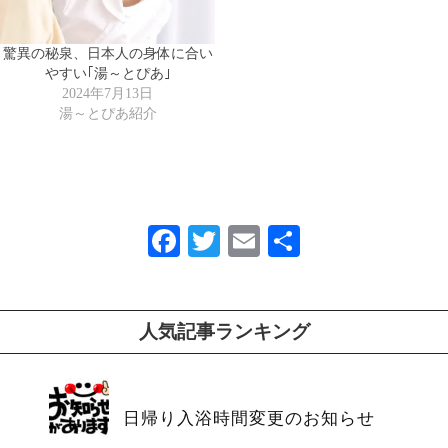
驚異の秘泉、日本人の身体に合い
やすい｢湯～とぴあ｣
2024年7月13日
湯～とぴあ紹介
Fa
T
E
共
ce
wi
m
有
bo
tte
ail
ok
r
人気記事ランキング
日帰り入浴時間変更のお知らせ