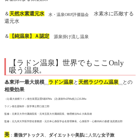
＆
天然水素還元水
水素水に匹敵する
水・温泉ORP評価協会
還元水
＆
【純温泉】Ａ認定
源泉掛け流し温泉
【ラドン温泉】世界でもここOnly
吸う温泉
®
♨東洋一最大規模
ラドン温泉
と
天然ラジウム温泉
との
(※1)
(※2)
相乗効果
（1):最大規模ラドン発生装置設置6基87Me (2):源泉Rn37Me投入口0.2Me
ラドン発生器制作：医学博士野口喜三郎
監修：元東京大学付属病院長・元埼玉医大付属病院長、物理療法No1 大島良雄
監修：元九州大学医学部名誉教授・元日本心身医学会名誉理事長、心身医学・心療内科の基礎 池見酉次郎
美
：
最強デトックス
、
ダイエット
や
美肌
に人気な
女子旅
