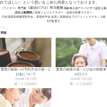
れてほしい」という想いをこめた内容となっております。
《湯治のプロ》早川善輝
（ライター）
専門家
高齢者入浴アドバイザー認定上級
講師
上級講師／
温泉ソムリエマスター・温泉分析書マスター
日本温泉気候物理医学会・温泉科学会 会員／温泉総合プロフェッショナル／上級
KPI監査士
関連
驚異の秘泉への予約方法や湯～と
驚異の秘泉の湯～とぴあの体験者
ぴあについて
の口コミ
2024年5月15日
2024年7月23日
湯～とぴあ紹介
湯～とぴあ紹介