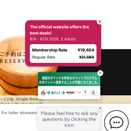
The official website offers the
best deals!
8/9 - 8/10 2026, 2 Adults
Membership Rate
¥19,404
Regular Rate
¥21,560
湯～とぴあ. All rights Reserved.
の喜びをお届けする湯治の宿。
. For futher information, please check the
Private Policy
.