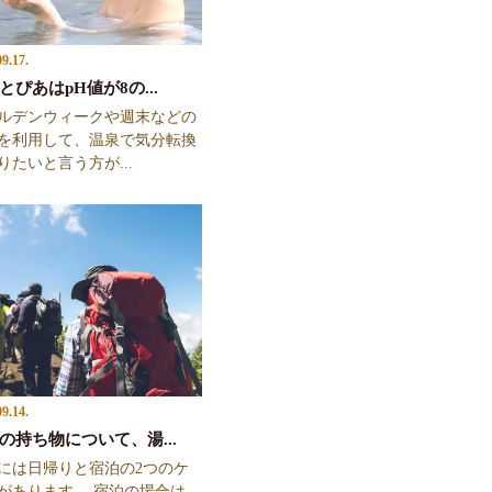
09.17.
とぴあはpH値が8の...
ルデンウィークや週末などの
を利用して、温泉で気分転換
りたいと言う方が...
09.14.
の持ち物について、湯...
には日帰りと宿泊の2つのケ
があります。 宿泊の場合は、