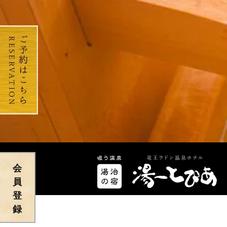
会
員
登
録