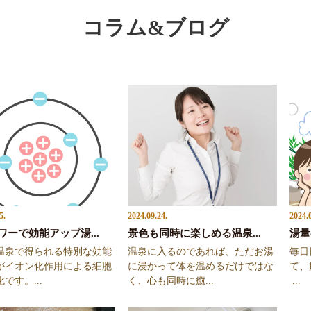
コラム&ブログ
5.
2024.09.24.
2024.
ワーで効能アップ湯...
景色も同時に楽しめる温泉...
湯量
温泉で得られる特別な効能
温泉に入るのであれば、ただお湯
毎日
がイオン化作用による細胞
に浸かって体を温めるだけではな
て、
です。...
く、心も同時に癒...
...