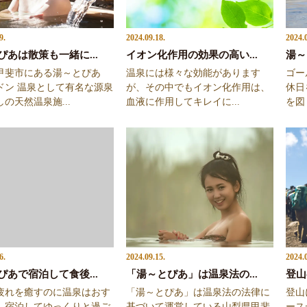
9.
2024.09.18.
2024.
ぴあは散策も一緒に...
イオン化作用の効果の高い...
湯～
甲斐市にある湯～とぴあ
温泉には様々な効能があります
ゴー
ドン 温泉として有名な源泉
が、その中でもイオン化作用は、
休日
の天然温泉施...
血液に作用してキレイに...
を図
6.
2024.09.15.
2024.
ぴあで宿泊して食後...
「湯～とぴあ」は温泉法の...
登山
疲れを癒すのに温泉はおす
「湯～とぴあ」は温泉法の法律に
登山
、宿泊してゆっくりと過ご
基づいて運営している山梨県甲斐
ース