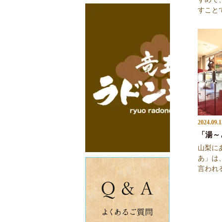
すことで
2024.09.1
「湯～
山梨に
あ」は
言われる