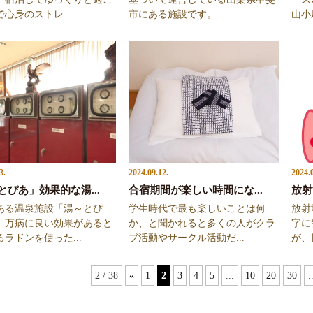
心身のストレ...
市にある施設です。 ...
山小
3.
2024.09.12.
2024.0
とぴあ」効果的な湯...
合宿期間が楽しい時間にな...
放射
ある温泉施設「湯～とぴ
学生時代で最も楽しいことは何
放射
、万病に良い効果があると
か、と聞かれると多くの人がクラ
字に
ラドンを使った...
ブ活動やサークル活動だ...
が、
2 / 38
«
1
2
3
4
5
...
10
20
30
.