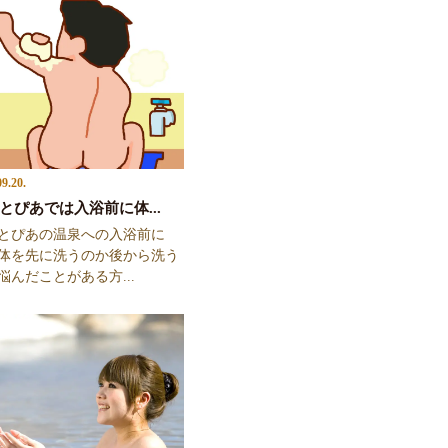
09.20.
とぴあでは入浴前に体...
とぴあの温泉への入浴前に
体を先に洗うのか後から洗う
悩んだことがある方...