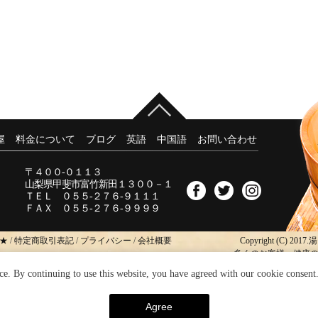
屋
料金について
ブログ
英語
中国語
お問い合わせ
〒４００-０１１３
山梨県甲斐市富竹新田１３００－１
ＴＥＬ ０５５-２７６-９１１１
ＦＡＸ ０５５-２７６-９９９９
録★
/
特定商取引表記
/
プライバシー
/
会社概要
Copyright (C) 2017.
多くのお客様へ健康
ce. By continuing to use this website, you have agreed with our cookie consent
Agree