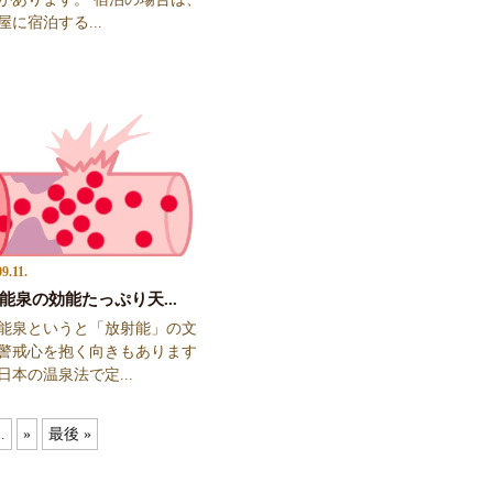
屋に宿泊する...
9.11.
能泉の効能たっぷり天...
能泉というと「放射能」の文
警戒心を抱く向きもあります
日本の温泉法で定...
..
»
最後 »