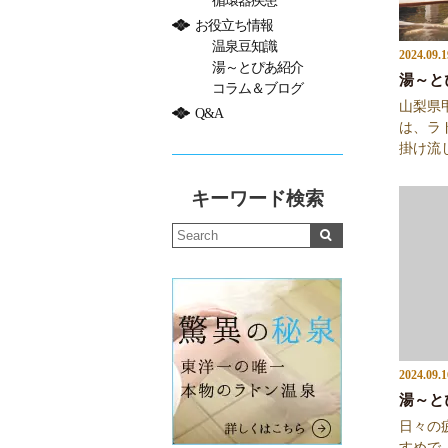
循環器疾患
お役立ち情報
温泉豆知識
2024.09.1
湯～とぴあ紹介
湯～と
コラム＆ブログ
山梨県
Q&A
は、ラ
掛け流し
キーワード検索
2024.09.1
湯～と
日々の
すめで