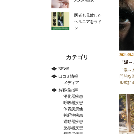
医者も見放した
ヘルニアをラド
ン...
2024.09.2
カテゴリ
「湯～
NEWS
「湯～
口コミ情報
門的な
メディア
ル式に4
お客様の声
消化器疾患
呼吸器疾患
体表疾患他
神経性疾患
運動器疾患
泌尿器疾患