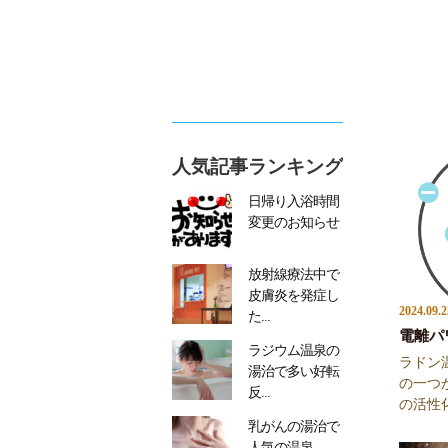
人気記事ランキング
日帰り入浴時間
変更のお知らせ
放射線療法中で
皮膚炎を発症し
2024.09.2
た...
電離パ
ラジウム温泉の
ラドン
湯治で多い好転
の一つ
反...
の活性化
乳がんの湯治で
人気の温泉